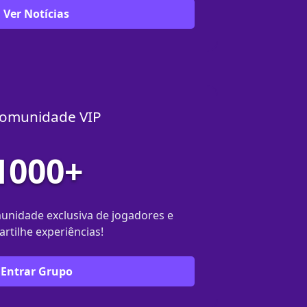
Ver Notícias
Comunidade VIP
1000+
unidade exclusiva de jogadores e
rtilhe experiências!
Entrar Grupo