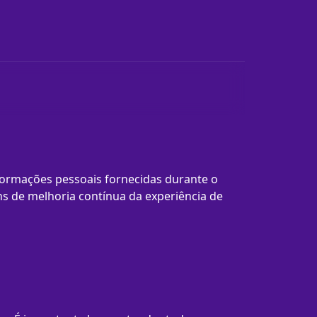
formações pessoais fornecidas durante o
ns de melhoria contínua da experiência de