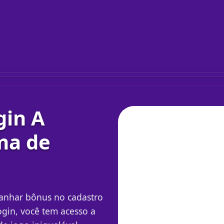
gin A
ma de
anhar bônus no cadastro
gin, você tem acesso a