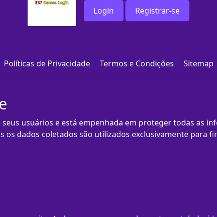
Login
Registrar-se
Políticas de Privacidade
Termos e Condições
Sitemap
de
de seus usuários e está empenhada em proteger todas as in
 os dados coletados são utilizados exclusivamente para fi