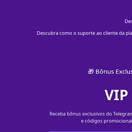
Des
Descubra como o suporte ao cliente da pl
🎁 Bônus Exclu
VIP
Receba bônus exclusivos do Telegra
e códigos promocionai