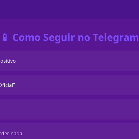
📱 Como Seguir no Telegram
ositivo
ficial"
erder nada