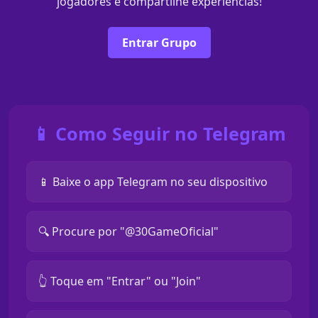
jogadores e compartilhe experiências!
Entrar Grupo
📱 Como Seguir no Telegram
📱 Baixe o app Telegram no seu dispositivo
🔍 Procure por "@30GameOficial"
👆 Toque em "Entrar" ou "Join"