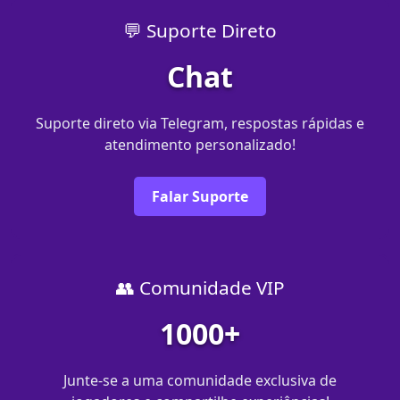
💬 Suporte Direto
Chat
Suporte direto via Telegram, respostas rápidas e
atendimento personalizado!
Falar Suporte
👥 Comunidade VIP
1000+
Junte-se a uma comunidade exclusiva de