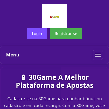
Login
Registrar-se
Menu
📱 30Game A Melhor
Plataforma de Apostas
Cadastre-se na 30Game para ganhar bônus no
cadastro e em cada recarga. Com a 30Game, você