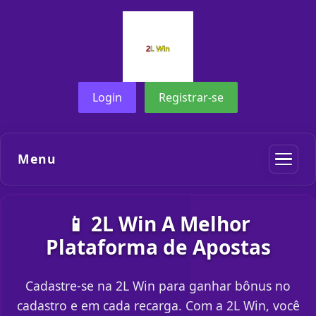
Login
Registrar-se
Menu
📱 2L Win A Melhor
Plataforma de Apostas
Cadastre-se na 2L Win para ganhar bônus no
cadastro e em cada recarga. Com a 2L Win, você