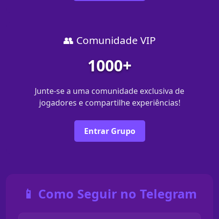
👥 Comunidade VIP
1000+
Junte-se a uma comunidade exclusiva de
jogadores e compartilhe experiências!
Entrar Grupo
📱 Como Seguir no Telegram