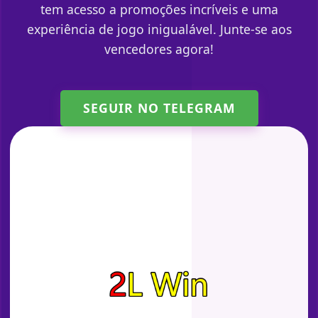
tem acesso a promoções incríveis e uma
experiência de jogo inigualável. Junte-se aos
vencedores agora!
SEGUIR NO TELEGRAM