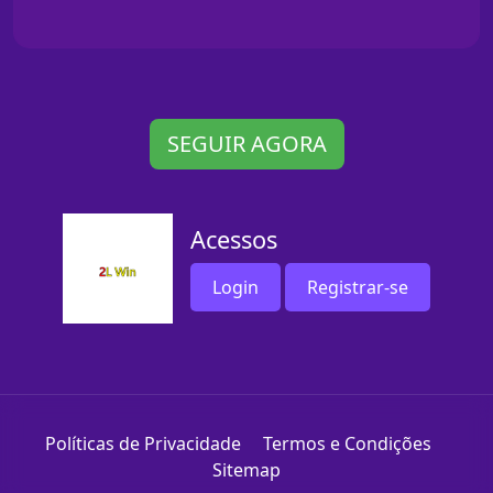
SEGUIR AGORA
Acessos
Login
Registrar-se
Políticas de Privacidade
Termos e Condições
Sitemap