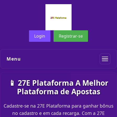
Login
Registrar-se
Menu
📱 27E Plataforma A Melhor
Plataforma de Apostas
Cadastre-se na 27E Plataforma para ganhar bônus
no cadastro e em cada recarga. Com a 27E