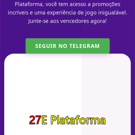
Plataforma, você tem acesso a promoções
incríveis e uma experiência de jogo inigualável.
Junte-se aos vencedores agora!
SEGUIR NO TELEGRAM