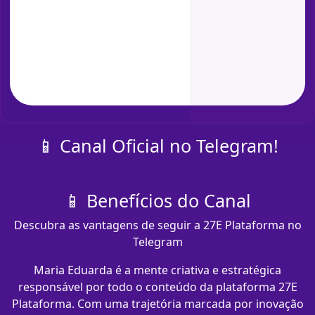
📱 Canal Oficial no Telegram!
📱 Benefícios do Canal
Descubra as vantagens de seguir a 27E Plataforma no
Telegram
Maria Eduarda é a mente criativa e estratégica
responsável por todo o conteúdo da plataforma 27E
Plataforma. Com uma trajetória marcada por inovação