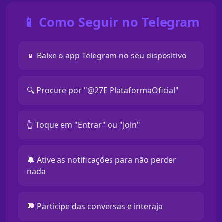
📱 Como Seguir no Telegram
📱 Baixe o app Telegram no seu dispositivo
🔍 Procure por "@27E PlataformaOficial"
👆 Toque em "Entrar" ou "Join"
🔔 Ative as notificações para não perder
nada
💬 Participe das conversas e interaja