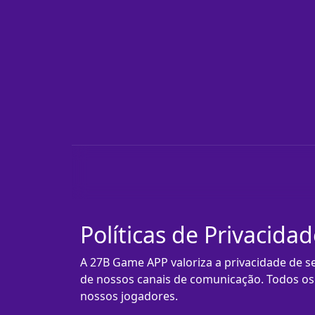
Políticas de Privacida
A 27B Game APP valoriza a privacidade de 
de nossos canais de comunicação. Todos os 
nossos jogadores.