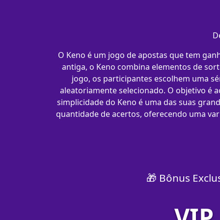
D
O Keno é um jogo de apostas que tem ganh
antiga, o Keno combina elementos de sort
jogo, os participantes escolhem uma sé
aleatoriamente selecionado. O objetivo é 
simplicidade do Keno é uma das suas grand
quantidade de acertos, oferecendo uma var
🎁 Bônus Exclu
VIP