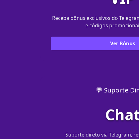
Receba bônus exclusivos do Telegra
e códigos promocionai
Ver Bônus
💬 Suporte Di
Cha
Suporte direto via Telegram, r