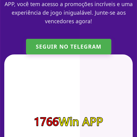
APP, você tem acesso a promoções incríveis e uma
experiência de jogo inigualável. Junte-se aos
vencedores agora!
SEGUIR NO TELEGRAM