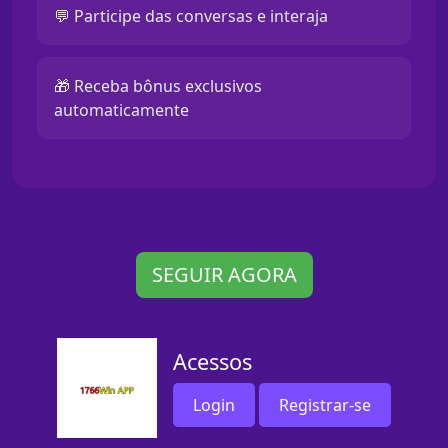
💬 Participe das conversas e interaja
🎁 Receba bônus exclusivos
automaticamente
SEGUIR AGORA
Acessos
Login
Registrar-se