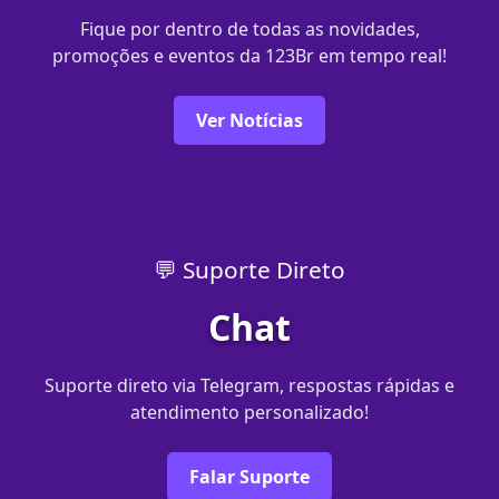
Fique por dentro de todas as novidades,
promoções e eventos da 123Br em tempo real!
Ver Notícias
💬 Suporte Direto
Chat
Suporte direto via Telegram, respostas rápidas e
atendimento personalizado!
Falar Suporte