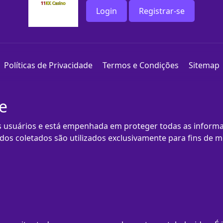
Login
Registrar-se
Políticas de Privacidade
Termos e Condições
Sitemap
de
us usuários e está empenhada em proteger todas as inform
os coletados são utilizados exclusivamente para fins de m