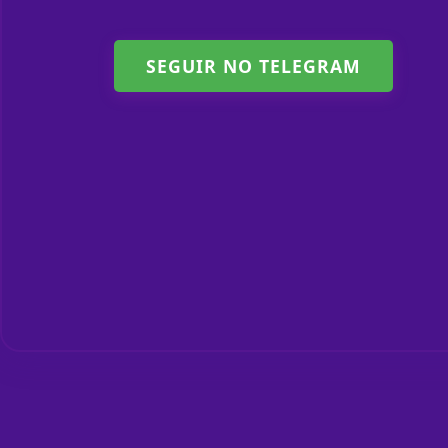
SEGUIR NO TELEGRAM