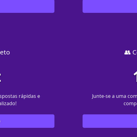
reto
👥 
t
espostas rápidas e
Junte-se a uma com
lizado!
compa
e