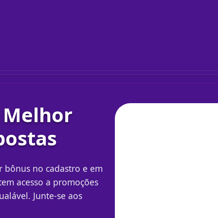
A Melhor
postas
r bônus no cadastro e em
 tem acesso a promoções
ualável. Junte-se aos