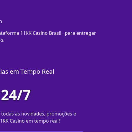
m
ataforma 11KK Casino Brasil , para entregar
o.
cias em Tempo Real
24/7
e todas as novidades, promoções e
11KK Casino em tempo real!