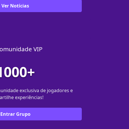
Ver Notícias
Comunidade VIP
1000+
unidade exclusiva de jogadores e
rtilhe experiências!
Entrar Grupo