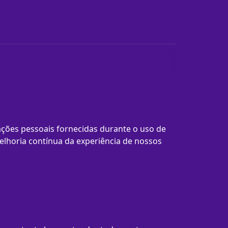
ações pessoais fornecidas durante o uso de
elhoria contínua da experiência de nossos