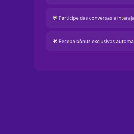
💬 Participe das conversas e interaj
🎁 Receba bônus exclusivos autom