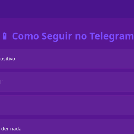
📱 Como Seguir no Telegram
ositivo
l"
erder nada