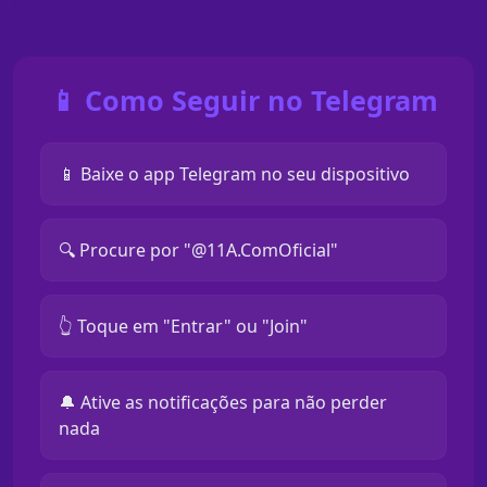
📱 Como Seguir no Telegram
📱 Baixe o app Telegram no seu dispositivo
🔍 Procure por "@11A.ComOficial"
👆 Toque em "Entrar" ou "Join"
🔔 Ative as notificações para não perder
nada