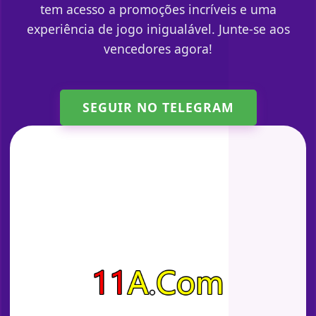
tem acesso a promoções incríveis e uma
experiência de jogo inigualável. Junte-se aos
vencedores agora!
SEGUIR NO TELEGRAM