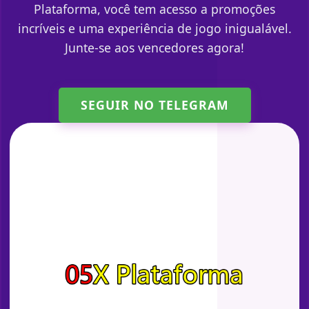
Plataforma, você tem acesso a promoções
incríveis e uma experiência de jogo inigualável.
Junte-se aos vencedores agora!
SEGUIR NO TELEGRAM