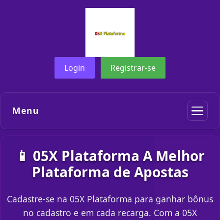
Login
Registrar-se
Menu
📱 05X Plataforma A Melhor
Plataforma de Apostas
Cadastre-se na 05X Plataforma para ganhar bônus
no cadastro e em cada recarga. Com a 05X