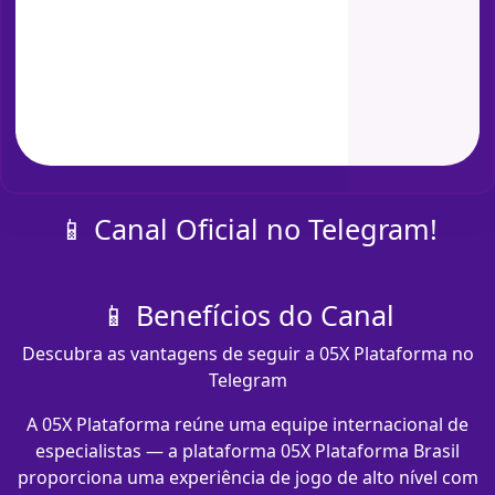
📱 Canal Oficial no Telegram!
📱 Benefícios do Canal
Descubra as vantagens de seguir a 05X Plataforma no
Telegram
A 05X Plataforma reúne uma equipe internacional de
especialistas — a plataforma 05X Plataforma Brasil
proporciona uma experiência de jogo de alto nível com