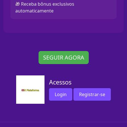
🎁 Receba bônus exclusivos
automaticamente
SEGUIR AGORA
Acessos
Login
Registrar-se