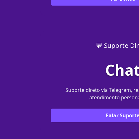
💬 Suporte Di
Cha
Suporte direto via Telegram, r
atendimento persona
Falar Suport