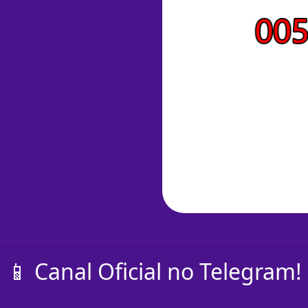
📱 Canal Oficial no Telegram!