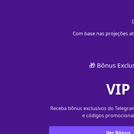
Com base nas projeções at
🎁 Bônus Exclu
VIP
Receba bônus exclusivos do Telegra
e códigos promocionai
Ver Bônus