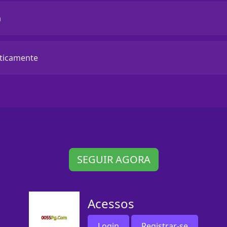
a
aticamente
SEGUIR AGORA
Acessos
Login
Registrar-se